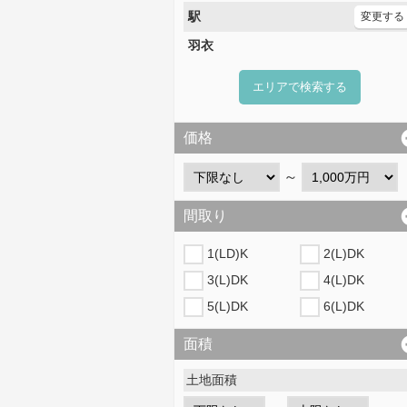
駅
変更する
羽衣
エリアで検索する
価格
～
間取り
1(LD)K
2(L)DK
3(L)DK
4(L)DK
5(L)DK
6(L)DK
面積
土地面積