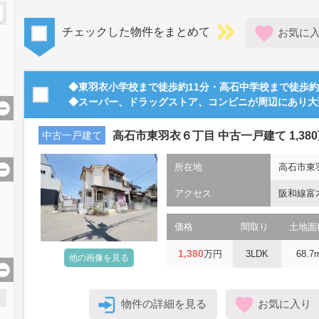
チェックした物件をまとめて
お気に
◆東羽衣小学校まで徒歩約11分・高石中学校まで徒歩
◆スーパー、ドラッグストア、コンビニが周辺にあり大
中古一戸建て
高石市東羽衣６丁目 中古一戸建て 1,38
所在地
高石市東
アクセス
阪和線富
価格
間取り
土地面
1,380
万円
3LDK
68.7
他の画像を見る
物件の詳細を見る
お気に入り