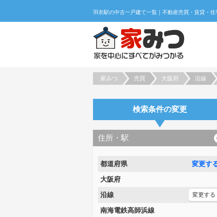
家みつ
売買
大阪府
沿線
検索条件の変更
住所・駅
都道府県
変更す
大阪府
沿線
変更する
南海電鉄高師浜線