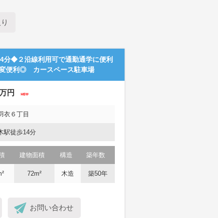
入り
約4分◆２沿線利用可で通勤通学に便利
変便利◎ カースペース駐車場
0万円
羽衣６丁目
木駅徒歩14分
積
建物面積
構造
築年数
m²
72m²
木造
築50年
お問い合わせ