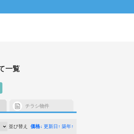
て一覧
チラシ物件
並び替え
価格↓
更新日↑
築年↑