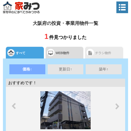
大阪府の投資・事業用物件一覧
1
件見つかりました
すべて
WEB物件
チラシ物件
価格↑
更新日↑
築年↑
おすすめです！