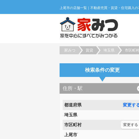
家みつ
賃貸
埼玉県
市区町
検索条件の変更
住所・駅
都道府県
変更す
埼玉県
市区町村
変更する
上尾市