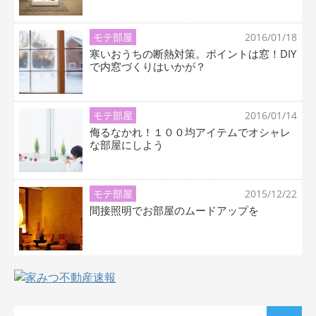
モテ部屋
2016/01/18
寒いおうちの断熱対策。ポイントは窓！DIY
で内窓づくりはいかが？
モテ部屋
2016/01/14
侮るなかれ！１００均アイテムでオシャレ
な部屋にしよう
モテ部屋
2015/12/22
間接照明でお部屋のムードアップを