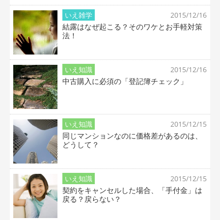
いえ雑学
2015/12/16
結露はなぜ起こる？そのワケとお手軽対策
法！
いえ知識
2015/12/16
中古購入に必須の「登記簿チェック」
いえ知識
2015/12/15
同じマンションなのに価格差があるのは、
どうして？
いえ知識
2015/12/15
契約をキャンセルした場合、「手付金」は
戻る？戻らない？