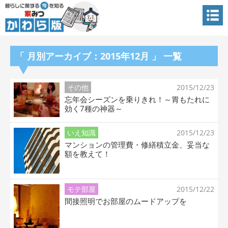
「 月別アーカイブ：2015年12月 」 一覧
その他
2015/12/23
忘年会シーズンを乗りきれ！～胃もたれに
効く7種の神器～
いえ知識
2015/12/23
マンションの管理費・修繕積立金、妥当な
額を教えて！
モテ部屋
2015/12/22
間接照明でお部屋のムードアップを