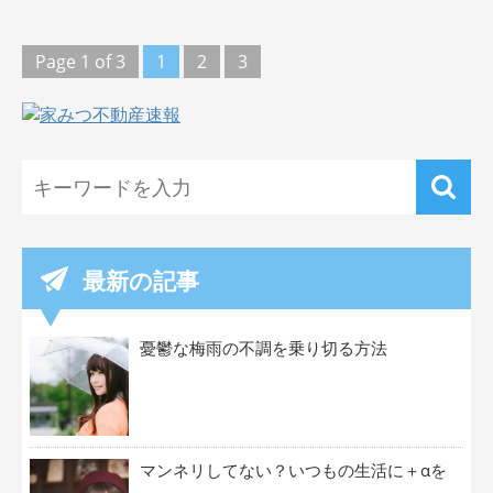
Page 1 of 3
1
2
3
最新の記事
憂鬱な梅雨の不調を乗り切る方法
マンネリしてない？いつもの生活に＋αを