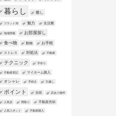
暮らし
癒し
魅力
生活費
フラット35
お部屋探し
地域情報
食べ物
お手軽
動物
対処法
ストレス
不動産
テクニック
手作り
マイホーム購入
不動産登記
オシャレ
手続き
引越し
ポイント
自炊
訳あり物件
不動産売却
人気店
間取り
人気スポット
不動産購入