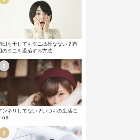
布団を干してもダニは死なない？布
団のダニを退治する方法
マンネリしてない？いつもの生活に
＋αを