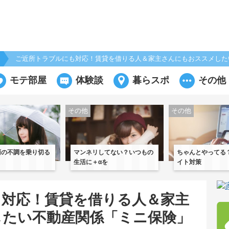
ご近所トラブルにも対応！賃貸を借りる人＆家主さんにもおススメした
モテ部屋
体験談
暮らスポ
その他
その他
その他
雨の不調を乗り切る
マンネリしてない？いつもの
ちゃんとやってる
生活に＋αを
イト対策
も対応！賃貸を借りる人＆家主
したい不動産関係「ミニ保険」