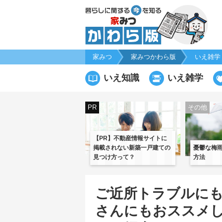
家みつ
家みつかわら版
いえ雑学
いえ知識
いえ雑学
PR
その他
【PR】不動産情報サイトに
掲載されない新築一戸建ての
憂鬱な梅
見つけ方って？
方法
ご近所トラブルに
さんにもおススメ