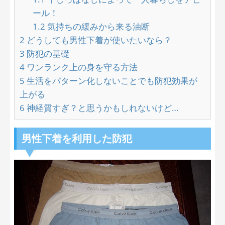
ール！
1.2
気持ちの緩みから来る油断
2
どうしても男性下着が使いたいなら？
3
防犯の基礎
4
ワンランク上の身を守る方法
5
生活をパターン化しないことでも防犯効果が
上がる
6
神経質すぎ？と思うかもしれないけど…
男性下着を利用した防犯