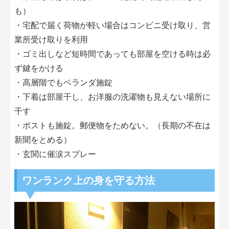
も）
・宅配で届く荷物が軽い場合はコンビニ受け取り、営
業所受け取りを利用
・ゴミ出しなど短時間であっても部屋を空ける時は必
ず鍵をかける
・高層階でもベランダ施錠
・下着は部屋干し、お洋服の洗濯物も見えない場所に
干す
・ポストも施錠。郵便物をためない。（長期の不在は
新聞をとめる）
・玄関に催涙スプレー
ワンランク上の身を守る方法