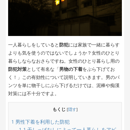
一人暮らしをしていると
防犯
には家族で一緒に暮らす
よりも気を使うのではないでしょうか？女性のひとり
暮らしならなおさらですね。女性のひとり暮らし用の
防犯対策
として有名な「
男物の下着
をぶら下げてお
く！」この有効性について説明していきます。男のパ
ンツを単に物干しにぶら下げるだけでは、泥棒や痴漢
対策には不十分ですよ。
もくじ
[
隠す
]
1
男性下着を利用した防犯
1.1
干しっぱなしによって一人暮らしをアピ