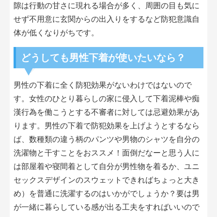
隙は行動の甘さに現れる場合が多く、周囲の目も気に
せず不用意に玄関からの出入りをするなど防犯意識自
体が低くなりがちです。
どうしても男性下着が使いたいなら？
男性の下着に全く防犯効果がないわけではないので
す。女性のひとり暮らしの家に侵入して下着泥棒や痴
漢行為を働こうとする不審者に対しては忌避効果があ
ります。男性の下着で防犯効果を上げようとするなら
ば、数種類の違う柄のパンツや男物のシャツを自分の
洗濯物と干すことをおススメ！面倒だなーと思う人に
は部屋着や寝間着として自分が男性物を着るか、ユニ
セックスデザインのスウェットできればちょっと大き
め）を普通に洗濯するのはいかがでしょうか？要は男
が一緒に暮らしている感が出る工夫をすればいいので