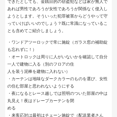
できたとしても、金銭目的の窃盗犯などは家が無人で
あれば男性であろうが女性であろうが関係なく侵入し
ようとします。そういった犯罪被害からどうやって守
っていけばいいのでしょう？既に常識になっているこ
とも含めてご紹介しましょう。
・ワンドアツーロックで常に施錠（ガラス窓の補助錠
も忘れずに！）
・オートロックは周りに人がいないかを確認して自分
一人で建物に入る（別のフロアの住
人を装う泥棒を建物に入れない）
・カーテンは地味なダークカラーのものを選び、女性
の住む部屋と思われないようにする
・夜になるとレース越しでは照明のついた部屋の中は
丸見え！夜はドレープカーテンを閉
める
・来客応対は最初はチェーン施錠で（配送業者さん