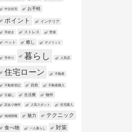
お手軽
中古住宅
ポイント
インテリア
ストレス
手続き
野菜
癒し
ペット
デメリット
暮らし
手作り
人気店
住宅ローン
不動産
自炊
不動産登記
不動産購入
生活費
物件
引越し
訳あり物件
人気スポット
住宅購入
テクニック
魅力
地域情報
対策
食べ物
一人暮らし