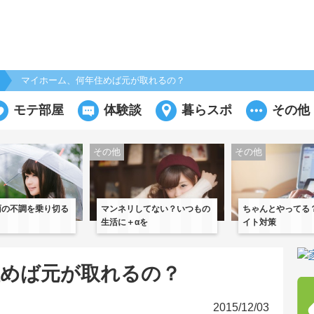
マイホーム、何年住めば元が取れるの？
モテ部屋
体験談
暮らスポ
その他
その他
その他
雨の不調を乗り切る
マンネリしてない？いつもの
ちゃんとやってる
生活に＋αを
イト対策
住めば元が取れるの？
2015/12/03