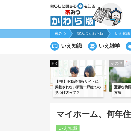
家みつ
家みつかわら版
いえ知識
いえ知識
いえ雑学
PR
その他
【PR】不動産情報サイトに
掲載されない新築一戸建ての
憂鬱な梅
見つけ方って？
方法
マイホーム、何年
いえ知識