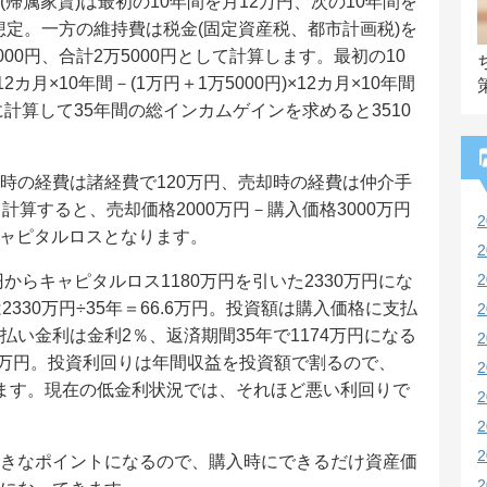
帰属家賃)は最初の10年間を月12万円、次の10年間を
と想定。一方の維持費は税金(固定資産税、都市計画税)を
00円、合計2万5000円として計算します。最初の10
月×10年間－(1万円＋1万5000円)×12カ月×10年間
に計算して35年間の総インカムゲインを求めると3510
時の経費は諸経費で120万円、売却時の経費は仲介手
して計算すると、売却価格2000万円－購入価格3000万円
、キャピタルロスとなります。
からキャピタルロス1180万円を引いた2330万円にな
330万円÷35年＝66.6万円。投資額は購入価格に支払
い金利は金利2％、返済期間35年で1174万円になる
174万円。投資利回りは年間収益を投資額で割るので、
%となります。現在の低金利状況では、それほど悪い利回りで
きなポイントになるので、購入時にできるだけ資産価