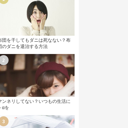
布団を干してもダニは死なない？布
団のダニを退治する方法
マンネリしてない？いつもの生活に
＋αを