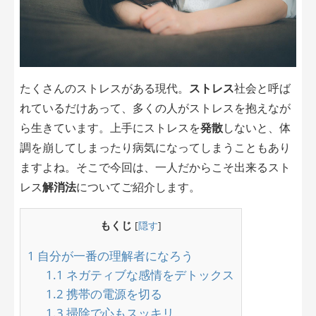
たくさんのストレスがある現代。
ストレス
社会と呼ば
れているだけあって、多くの人がストレスを抱えなが
ら生きています。上手にストレスを
発散
しないと、体
調を崩してしまったり病気になってしまうこともあり
ますよね。そこで今回は、一人だからこそ出来るスト
レス
解消法
についてご紹介します。
もくじ
[
隠す
]
1
自分が一番の理解者になろう
1.1
ネガティブな感情をデトックス
1.2
携帯の電源を切る
1.3
掃除で心もスッキリ