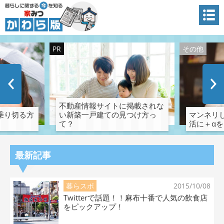
PR
その他
不動産情報サイトに掲載されな
乗り切る方
い新築一戸建ての見つけ方っ
マンネリ
て？
活に＋αを
最新記事
暮らスポ
2015/10/08
Twitterで話題！！麻布十番で人気の飲食店
をピックアップ！